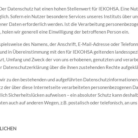
. Der Datenschutz hat einen hohen Stellenwert für IEKOHSA. Eine Nut
ch. Sofern ein Nutzer besondere Services unseres Instituts über un
er Daten erforderlich werden. Ist die Verarbeitung personenbezogen
 holen wir generell eine Einwilligung der betroffenen Person ein.
ielsweise des Namens, der Anschrift, E-Mail-Adresse oder Telefonn
und in Übereinstimmung mit den für IEKOHSA geltenden landesspez
Art, Umfang und Zweck der von uns erhobenen, genutzten und verarb
er Datenschutzerklärung über die ihnen zustehenden Rechte aufgeklä
ir zu den bestehenden und aufgeführten Datenschutzinformationen
tz der über diese Internetseite verarbeiteten personenbezogenen Da
ch Sicherheitslücken aufweisen – ein absoluter Schutz kann deshalb
en auch auf anderen Wegen, z.B. postalisch oder telefonisch, an uns
LICHEN