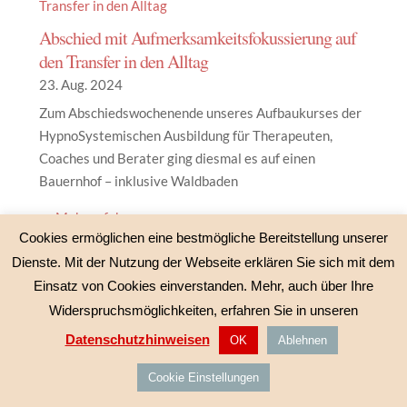
Abschied mit Aufmerksamkeitsfokussierung auf
den Transfer in den Alltag
23. Aug. 2024
Zum Abschiedswochenende unseres Aufbaukurses der
HypnoSystemischen Ausbildung für Therapeuten,
Coaches und Berater ging diesmal es auf einen
Bauernhof – inklusive Waldbaden
→ Mehr erfahren…
Cookies ermöglichen eine bestmögliche Bereitstellung unserer
Dienste. Mit der Nutzung der Webseite erklären Sie sich mit dem
Einsatz von Cookies einverstanden. Mehr, auch über Ihre
IEKOHSA-Bildung nun auch mit Standort in
Widerspruchsmöglichkeiten, erfahren Sie in unseren
Husum
Datenschutzhinweisen
OK
Ablehnen
21. Aug. 2024
Cookie Einstellungen
Welch Freude – es gedeiht! Seit dem Frühling erleben