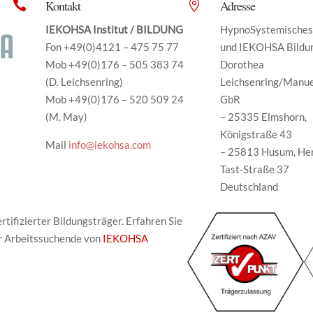
Kontakt
Adresse


IEKOHSA Institut / BILDUNG
HypnoSystemisches 
Fon +49(0)4121 – 475 75 77
und IEKOHSA Bildu
Mob +49(0)176 – 505 383 74
Dorothea
(D. Leichsenring)
Leichsenring/Manu
Mob +49(0)176 – 520 509 24
GbR
(M. May)
– 25335 Elmshorn,
Königstraße 43
Mail
info@iekohsa.com
– 25813 Husum, He
Tast-Straße 37
Deutschland
tifizierter Bildungsträger. Erfahren Sie
r Arbeitssuchende von
IEKOHSA