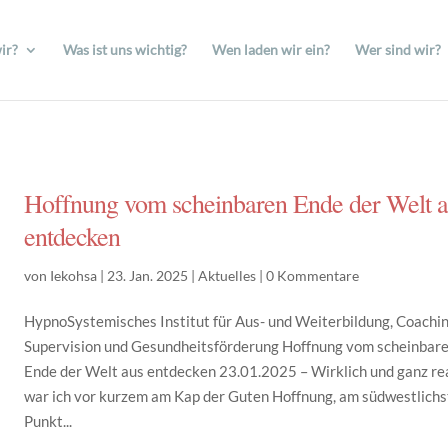
ir?
Was ist uns wichtig?
Wen laden wir ein?
Wer sind wir?
Hoffnung vom scheinbaren Ende der Welt 
entdecken
von
Iekohsa
|
23. Jan. 2025
|
Aktuelles
|
0 Kommentare
HypnoSystemisches Institut für Aus- und Weiterbildung, Coachin
Supervision und Gesundheitsförderung Hoffnung vom scheinbar
Ende der Welt aus entdecken 23.01.2025 – Wirklich und ganz re
war ich vor kurzem am Kap der Guten Hoffnung, am südwestlich
Punkt...