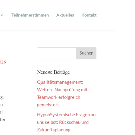
Teilnehmerstimmen
Aktuelles
Kontakt
aus
Neueste Beiträge
Qualitätsmanagement:
Weitere Nachprüfung mit
g,
Teamwork erfolgreich
en
gemeistert
al
HypnoSystemische Fragen an
sten
uns selbst: Rückschau und
Zukunftsplanung