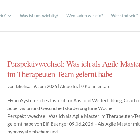
ir?
Was ist uns wichtig?
Wen laden wir ein?
Wer sind wir?
Perspektivwechsel: Was ich als Agile Maste
im Therapeuten-Team gelernt habe
von
Iekohsa
|
9. Juni 2026
|
Aktuelles
|
0 Kommentare
HypnoSystemisches Institut für Aus- und Weiterbildung, Coachin
Supervision und Gesundheitsförderung Eine Woche
Perspektivwechsel: Was ich als Agile Master im Therapeuten-T
gelernt habe von Elfi Buenger 09.06.2026 – Als Agile Master mi
hypnosystemischem und...