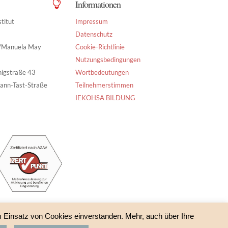
Informationen

titut
Impressum
Datenschutz
g/Manuela May
Cookie-Richtlinie
Nutzungsbedingungen
nigstraße 43
Wortbedeutungen
ann-Tast-Straße
Teilnehmerstimmen
IEKOHSA BILDUNG
m Einsatz von Cookies einverstanden. Mehr, auch über Ihre