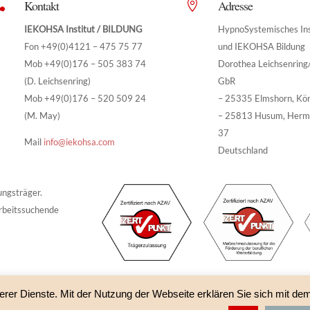
Kontakt
Adresse


IEKOHSA Institut / BILDUNG
HypnoSystemisches Ins
Fon +49(0)4121 – 475 75 77
und IEKOHSA Bildung
Mob +49(0)176 – 505 383 74
Dorothea Leichsenrin
(D. Leichsenring)
GbR
Mob +49(0)176 – 520 509 24
– 25335 Elmshorn, Kö
(M. May)
– 25813 Husum, Herm
37
Mail
info@iekohsa.com
Deutschland
ungsträger.
rbeitssuchende
erer Dienste. Mit der Nutzung der Webseite erklären Sie sich mit de
A Bildung