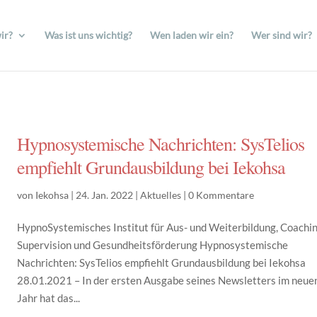
ir?
Was ist uns wichtig?
Wen laden wir ein?
Wer sind wir?
Hypnosystemische Nachrichten: SysTelios
empfiehlt Grundausbildung bei Iekohsa
von
Iekohsa
|
24. Jan. 2022
|
Aktuelles
|
0 Kommentare
HypnoSystemisches Institut für Aus- und Weiterbildung, Coachin
Supervision und Gesundheitsförderung Hypnosystemische
Nachrichten: SysTelios empfiehlt Grundausbildung bei Iekohsa
28.01.2021 – In der ersten Ausgabe seines Newsletters im neue
Jahr hat das...