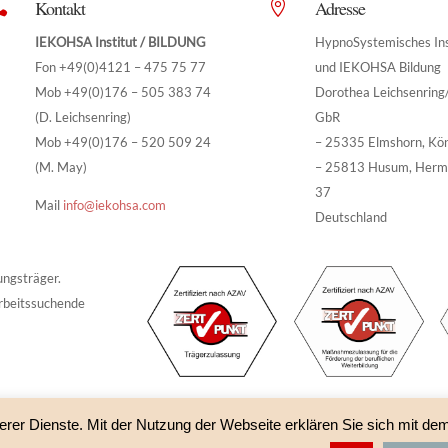
Kontakt
Adresse


IEKOHSA Institut / BILDUNG
HypnoSystemisches Ins
Fon +49(0)4121 – 475 75 77
und IEKOHSA Bildung
Mob +49(0)176 – 505 383 74
Dorothea Leichsenrin
(D. Leichsenring)
GbR
Mob +49(0)176 – 520 509 24
– 25335 Elmshorn, Kö
(M. May)
– 25813 Husum, Herm
37
Mail
info@iekohsa.com
Deutschland
ungsträger.
rbeitssuchende
erer Dienste. Mit der Nutzung der Webseite erklären Sie sich mit de
A Bildung