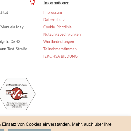
Informationen

titut
Impressum
Datenschutz
g/Manuela May
Cookie-Richtlinie
Nutzungsbedingungen
nigstraße 43
Wortbedeutungen
ann-Tast-Straße
Teilnehmerstimmen
IEKOHSA BILDUNG
m Einsatz von Cookies einverstanden. Mehr, auch über Ihre