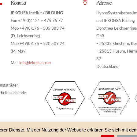
Kontakt
Adresse


IEKOHSA Institut / BILDUNG
HypnoSystemisches Ins
Fon +49(0)4121 – 475 75 77
und IEKOHSA Bildung
Mob +49(0)176 – 505 383 74
Dorothea Leichsenrin
(D. Leichsenring)
GbR
Mob +49(0)176 – 520 509 24
– 25335 Elmshorn, Kö
(M. May)
– 25813 Husum, Herm
37
Mail
info@iekohsa.com
Deutschland
ungsträger.
rbeitssuchende
erer Dienste. Mit der Nutzung der Webseite erklären Sie sich mit de
A Bildung