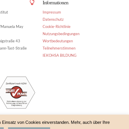
Informationen

titut
Impressum
Datenschutz
g/Manuela May
Cookie-Richtlinie
Nutzungsbedingungen
nigstraße 43
Wortbedeutungen
ann-Tast-Straße
Teilnehmerstimmen
IEKOHSA BILDUNG
m Einsatz von Cookies einverstanden. Mehr, auch über Ihre