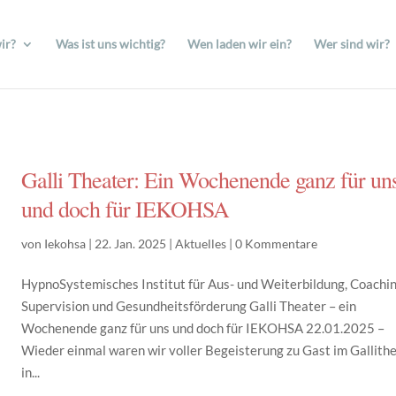
ir?
Was ist uns wichtig?
Wen laden wir ein?
Wer sind wir?
Galli Theater: Ein Wochenende ganz für un
und doch für IEKOHSA
von
Iekohsa
|
22. Jan. 2025
|
Aktuelles
|
0 Kommentare
HypnoSystemisches Institut für Aus- und Weiterbildung, Coachin
Supervision und Gesundheitsförderung Galli Theater – ein
Wochenende ganz für uns und doch für IEKOHSA 22.01.2025 –
Wieder einmal waren wir voller Begeisterung zu Gast im Gallith
in...