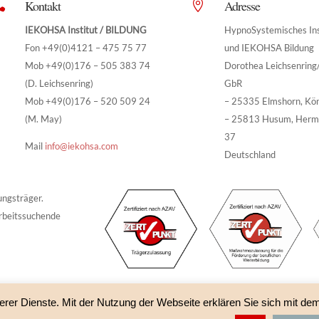
Kontakt
Adresse


IEKOHSA Institut / BILDUNG
HypnoSystemisches Ins
Fon +49(0)4121 – 475 75 77
und IEKOHSA Bildung
Mob +49(0)176 – 505 383 74
Dorothea Leichsenrin
(D. Leichsenring)
GbR
Mob +49(0)176 – 520 509 24
– 25335 Elmshorn, Kö
(M. May)
– 25813 Husum, Herm
37
Mail
info@iekohsa.com
Deutschland
ungsträger.
rbeitssuchende
erer Dienste. Mit der Nutzung der Webseite erklären Sie sich mit de
A Bildung