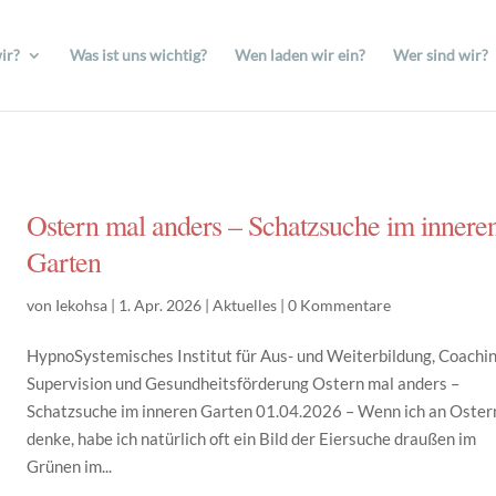
ir?
Was ist uns wichtig?
Wen laden wir ein?
Wer sind wir?
Ostern mal anders – Schatzsuche im innere
Garten
von
Iekohsa
|
1. Apr. 2026
|
Aktuelles
|
0 Kommentare
HypnoSystemisches Institut für Aus- und Weiterbildung, Coachin
Supervision und Gesundheitsförderung Ostern mal anders –
Schatzsuche im inneren Garten 01.04.2026 – Wenn ich an Oster
denke, habe ich natürlich oft ein Bild der Eiersuche draußen im
Grünen im...