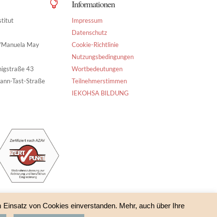
Informationen

titut
Impressum
Datenschutz
g/Manuela May
Cookie-Richtlinie
Nutzungsbedingungen
nigstraße 43
Wortbedeutungen
ann-Tast-Straße
Teilnehmerstimmen
IEKOHSA BILDUNG
m Einsatz von Cookies einverstanden. Mehr, auch über Ihre