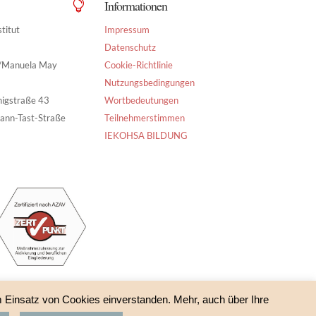
Informationen

titut
Impressum
Datenschutz
g/Manuela May
Cookie-Richtlinie
Nutzungsbedingungen
nigstraße 43
Wortbedeutungen
ann-Tast-Straße
Teilnehmerstimmen
IEKOHSA BILDUNG
m Einsatz von Cookies einverstanden. Mehr, auch über Ihre