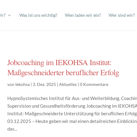
ir?
Was ist uns wichtig?
Wen laden wir ein?
Wer sind wir?
Jobcoaching im IEKOHSA Institut:
Maßgeschneiderter beruflicher Erfolg
von
Iekohsa
|
3. Dez. 2025
|
Aktuelles
|
0 Kommentare
HypnoSystemisches Institut für Aus- und Weiterbildung, Coachin
Supervision und Gesundheitsförderung Jobcoaching im IEKOHS
Institut: Maßgeschneiderte Unterstützung für beruflichen Erfol
03.12.2025 – Heute geben wir mal einen detailreichen Einblickin
das...