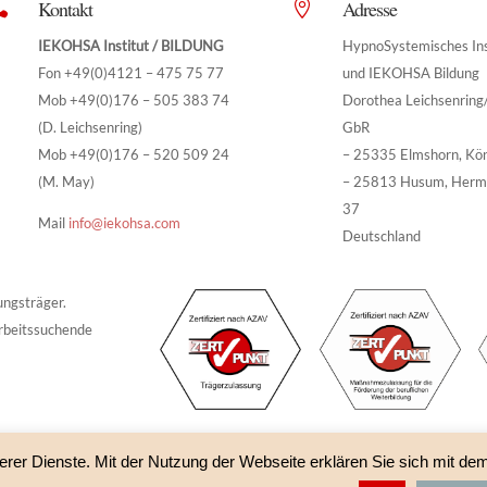
Kontakt
Adresse


IEKOHSA Institut / BILDUNG
HypnoSystemisches Ins
Fon +49(0)4121 – 475 75 77
und IEKOHSA Bildung
Mob +49(0)176 – 505 383 74
Dorothea Leichsenrin
(D. Leichsenring)
GbR
Mob +49(0)176 – 520 509 24
– 25335 Elmshorn, Kö
(M. May)
– 25813 Husum, Herm
37
Mail
info@iekohsa.com
Deutschland
ungsträger.
rbeitssuchende
erer Dienste. Mit der Nutzung der Webseite erklären Sie sich mit de
A Bildung