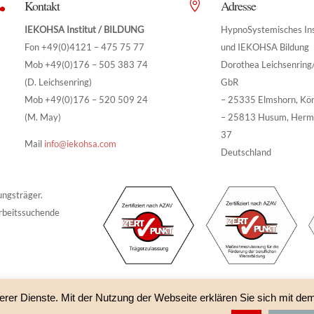
Kontakt
Adresse


IEKOHSA Institut / BILDUNG
HypnoSystemisches Ins
Fon +49(0)4121 – 475 75 77
und IEKOHSA Bildung
Mob +49(0)176 – 505 383 74
Dorothea Leichsenrin
(D. Leichsenring)
GbR
Mob +49(0)176 – 520 509 24
– 25335 Elmshorn, Kö
(M. May)
– 25813 Husum, Herm
37
Mail
info@iekohsa.com
Deutschland
ungsträger.
rbeitssuchende
erer Dienste. Mit der Nutzung der Webseite erklären Sie sich mit de
A Bildung