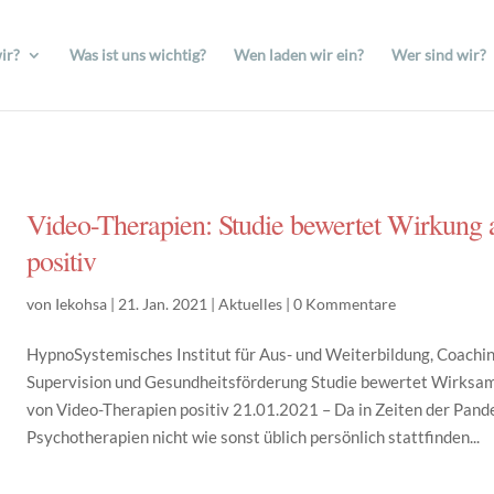
ir?
Was ist uns wichtig?
Wen laden wir ein?
Wer sind wir?
Video-Therapien: Studie bewertet Wirkung 
positiv
von
Iekohsa
|
21. Jan. 2021
|
Aktuelles
|
0 Kommentare
HypnoSystemisches Institut für Aus- und Weiterbildung, Coachin
Supervision und Gesundheitsförderung Studie bewertet Wirksa
von Video-Therapien positiv 21.01.2021 – Da in Zeiten der Pan
Psychotherapien nicht wie sonst üblich persönlich stattfinden...