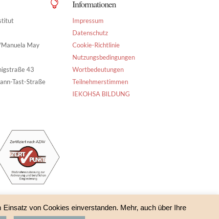
Informationen

titut
Impressum
Datenschutz
g/Manuela May
Cookie-Richtlinie
Nutzungsbedingungen
nigstraße 43
Wortbedeutungen
ann-Tast-Straße
Teilnehmerstimmen
IEKOHSA BILDUNG
m Einsatz von Cookies einverstanden. Mehr, auch über Ihre