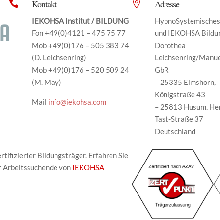
Kontakt
Adresse


IEKOHSA Institut / BILDUNG
HypnoSystemisches 
Fon +49(0)4121 – 475 75 77
und IEKOHSA Bildu
Mob +49(0)176 – 505 383 74
Dorothea
(D. Leichsenring)
Leichsenring/Manu
Mob +49(0)176 – 520 509 24
GbR
(M. May)
– 25335 Elmshorn,
Königstraße 43
Mail
info@iekohsa.com
– 25813 Husum, He
Tast-Straße 37
Deutschland
tifizierter Bildungsträger. Erfahren Sie
r Arbeitssuchende von
IEKOHSA