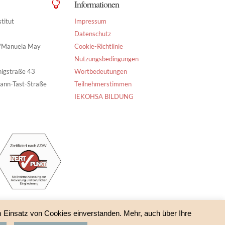
Informationen

titut
Impressum
Datenschutz
g/Manuela May
Cookie-Richtlinie
Nutzungsbedingungen
nigstraße 43
Wortbedeutungen
ann-Tast-Straße
Teilnehmerstimmen
IEKOHSA BILDUNG
m Einsatz von Cookies einverstanden. Mehr, auch über Ihre