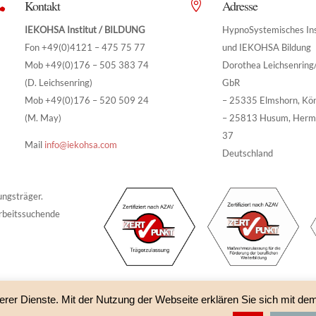
Kontakt
Adresse


IEKOHSA Institut / BILDUNG
HypnoSystemisches Ins
Fon +49(0)4121 – 475 75 77
und IEKOHSA Bildung
Mob +49(0)176 – 505 383 74
Dorothea Leichsenrin
(D. Leichsenring)
GbR
Mob +49(0)176 – 520 509 24
– 25335 Elmshorn, Kö
(M. May)
– 25813 Husum, Herm
37
Mail
info@iekohsa.com
Deutschland
ungsträger.
rbeitssuchende
erer Dienste. Mit der Nutzung der Webseite erklären Sie sich mit de
A Bildung