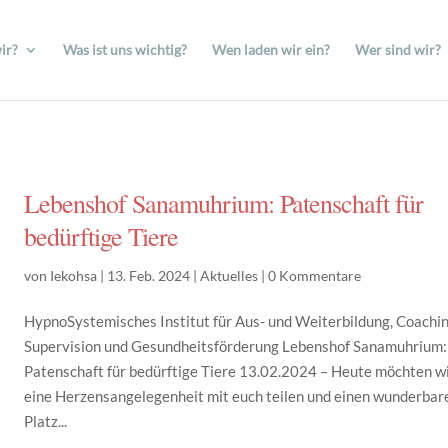
ir?
Was ist uns wichtig?
Wen laden wir ein?
Wer sind wir?
Lebenshof Sanamuhrium: Patenschaft für
bedürftige Tiere
von
Iekohsa
|
13. Feb. 2024
|
Aktuelles
|
0 Kommentare
HypnoSystemisches Institut für Aus- und Weiterbildung, Coachin
Supervision und Gesundheitsförderung Lebenshof Sanamuhrium:
Patenschaft für bedürftige Tiere 13.02.2024 – Heute möchten w
eine Herzensangelegenheit mit euch teilen und einen wunderbar
Platz...