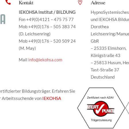
Kontakt
Adresse


IEKOHSA Institut / BILDUNG
HypnoSystemisches 
Fon +49(0)4121 – 475 75 77
und IEKOHSA Bildu
Mob +49(0)176 – 505 383 74
Dorothea
(D. Leichsenring)
Leichsenring/Manu
Mob +49(0)176 – 520 509 24
GbR
(M. May)
– 25335 Elmshorn,
Königstraße 43
Mail
info@iekohsa.com
– 25813 Husum, He
Tast-Straße 37
Deutschland
tifizierter Bildungsträger. Erfahren Sie
r Arbeitssuchende von
IEKOHSA